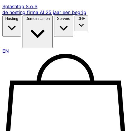
Splashtop S.o.S
de hosting firma
Al
25 jaar
een begrip
Hosting
Domeinnamen
Servers
DHF
EN