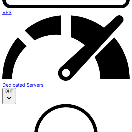
VPS
Dedicated Servers
DHF